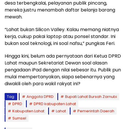
desa terbengkalai, pelayanan publik pincang,
mereka justru menambah daftar belanja barang
mewah.
“Lahat bukan Silicon Valley. Kalau memang niatnya
kerja, cukup pakai laptop atau ponsel standar. Ini
bukan soal teknologi, ini soal nafsu,” pungkas Feri.
Hingga kini, belum ada pernyataan dari Ketua DPRD
Lahat maupun Sekretariat Dewan soal alasan
pengadaan iPad dengan nilai sebesar itu. Publik pun
mulai mempertanyakan, siapa sebenarnya yang
diwakili oleh para wakil rakyat ini?
Tag:
Anggota DPRD
Bupati Lahat Bursah Zarnubi
DPRD
DPRD kabupaten Lahat
Kabupaten Lahat
Lahat
Pemerintah Daerah
Sumsel