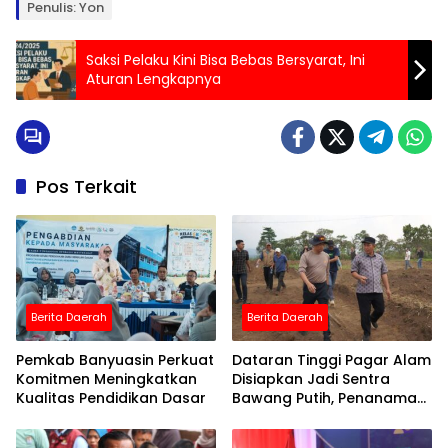
Penulis: Yon
Saksi Pelaku Kini Bisa Bebas Bersyarat, Ini
Aturan Lengkapnya
Pos Terkait
Berita Daerah
Berita Daerah
Pemkab Banyuasin Perkuat
Dataran Tinggi Pagar Alam
Komitmen Meningkatkan
Disiapkan Jadi Sentra
Kualitas Pendidikan Dasar
Bawang Putih, Penanaman
Perdana 19 Agustus