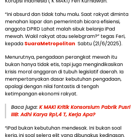
Korupsi Indonesia ( K MAKI) Feri Kurniawan.
“Ini absurd dan tidak tahu malu. Saat rakyat diminta
menahan lapar dan pemerintah bicara efisiensi,
anggota DPRD Lahat malah sibuk belanja iPad
mewah. Wakil rakyat atau selebgram?” tegas Feri,
kepada
SuaraMetropolitan
Sabtu (21/6/2025).
Menurutnya, pengadaan perangkat mewah itu
bukan hanya tidak etis, tapi juga mengindikasikan
krisis moral anggaran di tubuh legislatif daerah. Ia
mempertanyakan dasar kebutuhan pengadaan,
apalagi dengan nilai fantastis di tengah
ketimpangan ekonomi rakyat.
Baca juga:
K MAKI Kritik Konsorsium Pabrik Pusri
IIIB: Adhi Karya Rp1,4 T, Kerja Apa?
“iPad bukan kebutuhan mendesak. Ini bukan soal
kerja, ini soal selera elit yang dibungkus kedinasan.