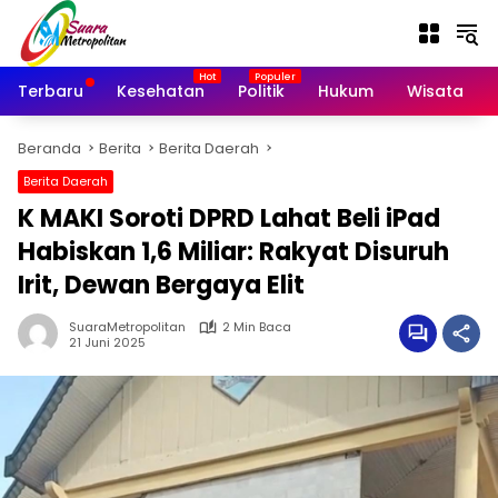
Langsung
ke
konten
Terbaru
Kesehatan
Politik
Hukum
Wisata
Beranda
Berita
Berita Daerah
Berita Daerah
K MAKI Soroti DPRD Lahat Beli iPad
Habiskan 1,6 Miliar: Rakyat Disuruh
Irit, Dewan Bergaya Elit
SuaraMetropolitan
2 Min Baca
21 Juni 2025