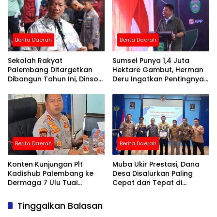
Berita Daerah
Berita Daerah
Sekolah Rakyat
Sumsel Punya 1,4 Juta
Palembang Ditargetkan
Hektare Gambut, Herman
Dibangun Tahun Ini, Dinsos:
Deru Ingatkan Pentingnya
Anak Desil 1 Jadi Prioritas
Pencegahan Karhutla
Berita Daerah
Berita Daerah
Konten Kunjungan Plt
Muba Ukir Prestasi, Dana
Kadishub Palembang ke
Desa Disalurkan Paling
Dermaga 7 Ulu Tuai
Cepat dan Tepat di
Sindiran, DPRD: “Besak
Semester I 2026
Kelakar”
Tinggalkan Balasan