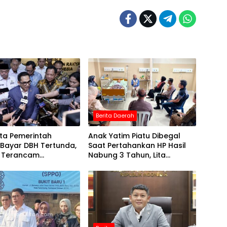
Berita Daerah
ta Pemerintah
Anak Yatim Piatu Dibegal
 Bayar DBH Tertunda,
Saat Pertahankan HP Hasil
 Terancam
Nabung 3 Tahun, Lita
an Nafas Fiskal
Machfud Arifin: Sangat Tidak
Manusiawi