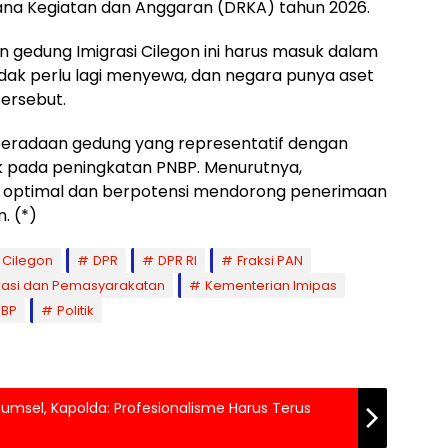
cana Kegiatan dan Anggaran (DRKA) tahun 2026.
 gedung Imigrasi Cilegon ini harus masuk dalam
idak perlu lagi menyewa, dan negara punya aset
 tersebut.
eradaan gedung yang representatif dengan
 pada peningkatan PNBP. Menurutnya,
bih optimal dan berpotensi mendorong penerimaan
. (*)
Cilegon
DPR
DPR RI
Fraksi PAN
rasi dan Pemasyarakatan
Kementerian Imipas
NBP
Politik
msel, Kapolda: Profesionalisme Harus Terus