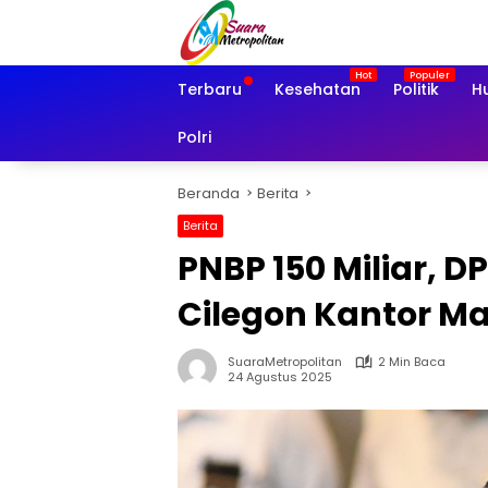
Langsung
ke
konten
Terbaru
Kesehatan
Politik
H
Polri
Beranda
Berita
Berita
PNBP 150 Miliar, 
Cilegon Kantor M
SuaraMetropolitan
2 Min Baca
24 Agustus 2025