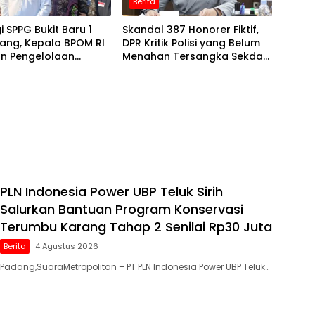
Berita
i SPPG Bukit Baru 1
Skandal 387 Honorer Fiktif,
ang, Kepala BPOM RI
DPR Kritik Polisi yang Belum
an Pengelolaan
Menahan Tersangka Sekda
 Jangan Dianggap
Lampung Tengah
PLN Indonesia Power UBP Teluk Sirih
Salurkan Bantuan Program Konservasi
Terumbu Karang Tahap 2 Senilai Rp30 Juta
Berita
4 Agustus 2026
Padang,SuaraMetropolitan – PT PLN Indonesia Power UBP Teluk…