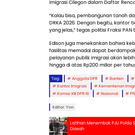
Imigrasi Cilegon dalam Daftar Ren
“Kalau bisa, pembangunan tanah dan
DRKA 2026. Dengan begitu, kantor t
yang jelas,” tegas politisi Fraksi PAN
Edison juga menekankan bahwa keb
fasilitas memadai dapat berdampak
pelayanan publik imigrasi akan le
hingga di atas Rp200 miliar per tahun
Tag:
Anggota DPR
Banten
Kantor Imigrasi
Kementerian Imig
Komisi XIII DPR RI
Nasional
P
Editor: Yon
Latihan Menembak PJU Polda Su
Diasah