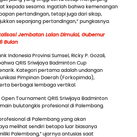
hormat kepada sesama. Ingatlah bahwa kemenangan
i papan pertandingan, tetapi juga dari sikap,
jukkan sepanjang pertandingan,” pungkasnya.
alisasi Jembatan Lalan Dimulai, Gubernur
6 Bulan
k Indonesia Provinsi Sumsel, Ricky P. Gozali,
hwa QRIS Sriwijaya Badminton Cup
narik. Kategori pertama adalah undangan
nikasi Pimpinan Daerah (Forkopimda),
erta berbagai lembaga vertikal.
 Open Tournament QRIS Sriwijaya Badminton
main bulutangkis profesional di Palembang.
 profesional di Palembang yang akan
Saya melihat sendiri betapa luar biasanya
iliki Palembang,” ujarnya antusias saat