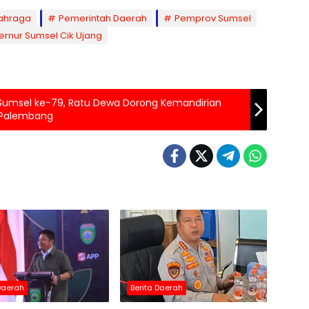
ahraga
Pemerintah Daerah
Pemprov Sumsel
ernur Sumsel Cik Ujang
T Sumsel ke-79, Ratu Dewa Dorong Kemandirian
 Palembang
 Daerah
Berita Daerah