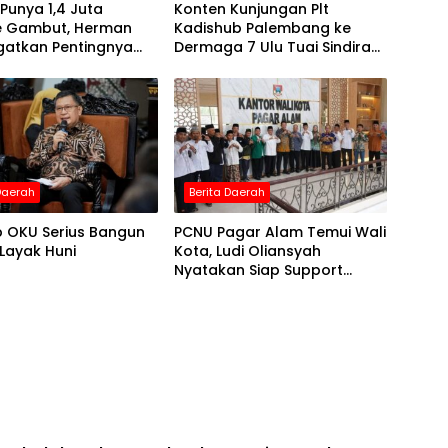
Punya 1,4 Juta
Konten Kunjungan Plt
e Gambut, Herman
Kadishub Palembang ke
gatkan Pentingnya
Dermaga 7 Ulu Tuai Sindiran,
ahan Karhutla
DPRD: “Besak Kelakar”
 Daerah
Berita Daerah
 OKU Serius Bangun
PCNU Pagar Alam Temui Wali
Layak Huni
Kota, Ludi Oliansyah
Nyatakan Siap Support
Muktamar NU 2026