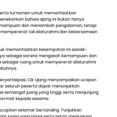
eserta turnamen untuk memanfaatkan
 menekankan bahwa ajang ini bukan hanya
 kemampuan dan menambah pengalaman, tetapi
 mempererat tali silaturahmi dan kebersamaan
tuk memanfaatkan kesempatan ini sebaik-
hanya sebagai sarana mengasah kemampuan dan
 sebagai ruang untuk mempererat silaturahmi
mbuhnya.
 berpartisipasi, Cik Ujang menyampaikan ucapan
gar seluruh peserta dapat menunjukkan
 semangat juang yang tinggi, serta menjunjung
asa hormat kepada sesama.
a ucapkan selamat bertanding. Tunjukkan
 juang yang tinggi serta tetap menjunjung