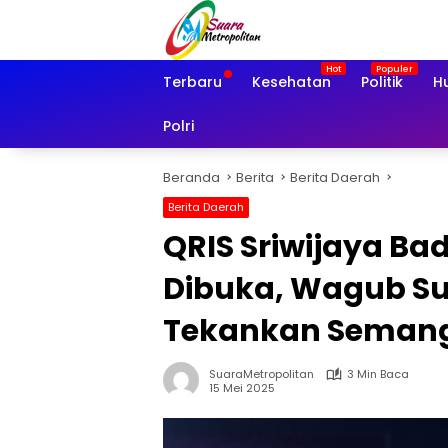
Langsung
ke
konten
Terbaru
Kesehatan
Politik
H
Polri
Beranda
Berita
Berita Daerah
Berita Daerah
QRIS Sriwijaya B
Dibuka, Wagub Su
Tekankan Semanga
SuaraMetropolitan
3 Min Baca
15 Mei 2025