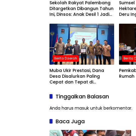
Sekolah Rakyat Palembang
Sumsel 
Ditargetkan Dibangun Tahun
Hektar
Ini, Dinsos: Anak Desil 1 Jadi
Deru In
Prioritas
Penceg
Berita Daerah
Berita
Muba Ukir Prestasi, Dana
Pemkab
Desa Disalurkan Paling
Rumah 
Cepat dan Tepat di
Semester I 2026
Tinggalkan Balasan
Anda harus
masuk
untuk berkomentar.
Baca Juga