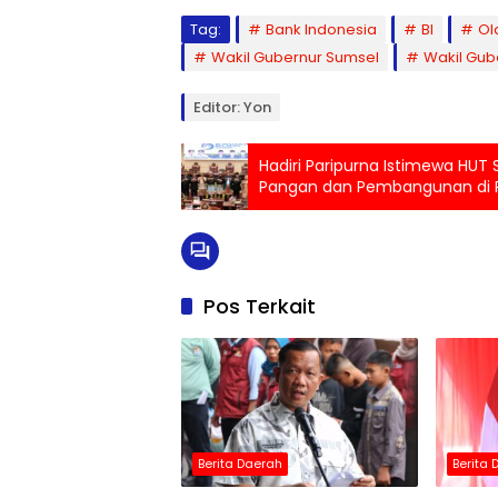
Tag:
Bank Indonesia
BI
Ol
Wakil Gubernur Sumsel
Wakil Gub
Editor: Yon
Hadiri Paripurna Istimewa HU
Pangan dan Pembangunan di
Pos Terkait
Berita Daerah
Berita