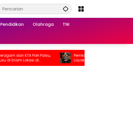
Pendidikan
Olahraga
TNI
am dan KTA Polri Palsu,
Pemkab OKU Serius Bangun Rumah
di Enam Lokasi di
Layak Huni