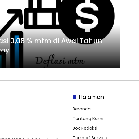
si 0,08 % mtm di Awal Tahun
yoy
Halaman
Beranda
Tentang Kami
Box Redaksi
Term of Service