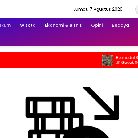
Jumat, 7 Agustus 2026
ukum
Wisata
Ekonomi & Bisnis
Opini
Budaya
Bermodal Serag
JK Gasak Susu 
Palembang