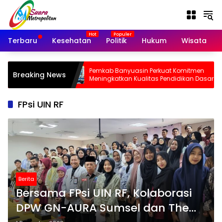
Langsung
ke
konten
Terbaru
Kesehatan
Politik
Hukum
Wisata
 Pengajuan
Pemkab Banyuasin Perkuat Komitmen
Breaking News
ini Terpusat di
Meningkatkan Kualitas Pendidikan Dasar
FPsi UIN RF
Berita
Bersama FPsi UIN RF, Kolaborasi
DPW GN-AURA Sumsel dan The