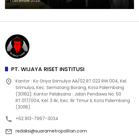
Wijaya Institute Canangkan
1 Desember 2023
Bentuk 2 Juta Wira Usaha
PT. WIJAYA RISET INSTITUSI
Kantor : Ko Griya Srimulya AA/02 RT.023 RW.004, Kel.
Srimulya, Kec. Sematang Borang, Kota Palembang
(30162); Kantor Pelaksana : Jalan Pendawa No. 50
RT.017/004, Kel. 3 Ilir, Kec. Ilir Timur II, Kota Palembang
(30116)
+62 813-7997-3034
redaksi@suarametropolitan.com