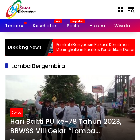
Langsung
ke
konten
Terbaru
Kesehatan
Politik
Hukum
Wisata
 Pengajuan
Pemkab Banyuasin Perkuat Komitmen
Breaking News
ini Terpusat di
Meningkatkan Kualitas Pendidikan Dasar
Lomba Bergembira
Berita
Hari Bakti PU ke-78 Tahun 2023,
BBWSS VIII Gelar “Lomba