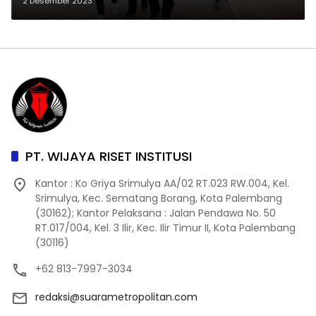
Bergembira”
2 Desember 2023
PT. WIJAYA RISET INSTITUSI
Kantor : Ko Griya Srimulya AA/02 RT.023 RW.004, Kel.
Srimulya, Kec. Sematang Borang, Kota Palembang
(30162); Kantor Pelaksana : Jalan Pendawa No. 50
RT.017/004, Kel. 3 Ilir, Kec. Ilir Timur II, Kota Palembang
(30116)
+62 813-7997-3034
redaksi@suarametropolitan.com