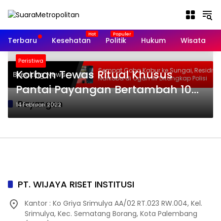
Langsung
ke
konten
Terbaru
Kesehatan
Politik
Hukum
Wisata
Peristiwa
M Kuliner Palembang
Sempat Coba Kabur ke Sungai, Residivis
Korban Tewas Ritual Khusus
Breaking News
 Code Pangkas Waktu
Narkoba di Ogan Ilir Ditangkap Polisi
Pantai Payangan Bertambah 10
Orang, 13 Orang Berhasil Selamat
Payangan
14 Februari 2022
PT. WIJAYA RISET INSTITUSI
Kantor : Ko Griya Srimulya AA/02 RT.023 RW.004, Kel.
Srimulya, Kec. Sematang Borang, Kota Palembang