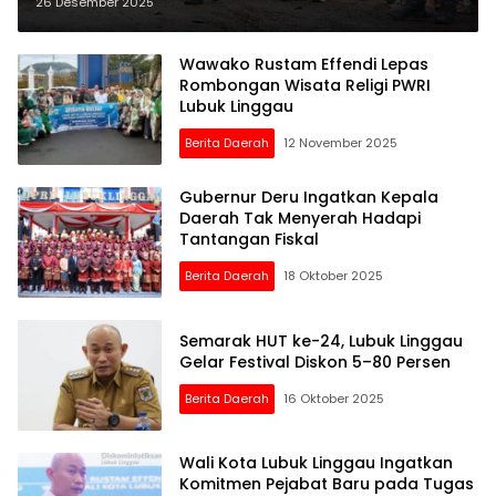
Beliti Rp170 Miliar Tinggal Tunggu
26 Desember 2025
SPK
Wawako Rustam Effendi Lepas
Rombongan Wisata Religi PWRI
Lubuk Linggau
Berita Daerah
12 November 2025
Gubernur Deru Ingatkan Kepala
Daerah Tak Menyerah Hadapi
Tantangan Fiskal
Berita Daerah
18 Oktober 2025
Semarak HUT ke-24, Lubuk Linggau
Gelar Festival Diskon 5–80 Persen
Berita Daerah
16 Oktober 2025
Wali Kota Lubuk Linggau Ingatkan
Komitmen Pejabat Baru pada Tugas