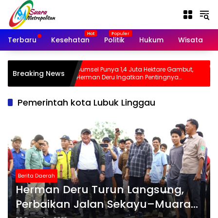
Langsung
ke
konten
Terbaru
Kesehatan
Politik
Hukum
Wisata
argetkan
Sumsel Punya 1,4 Juta Hektare Gambut,
Breaking News
 Desil 1
Herman Deru Ingatkan Pentingnya
Pencegahan Karhutla
Pemerintah kota Lubuk Linggau
Berita Daerah
Herman Deru Turun Langsung,
Perbaikan Jalan Sekayu–Muara