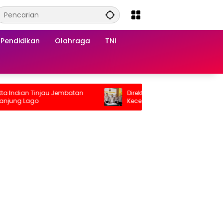
Pendidikan
Olahraga
TNI
ndian Tinjau Jembatan
Direktur ALS dan PT SBP Jadi Tersan
ung Lago
Kecelakaan Maut Jalinsumteng, 19
Orang Tewas