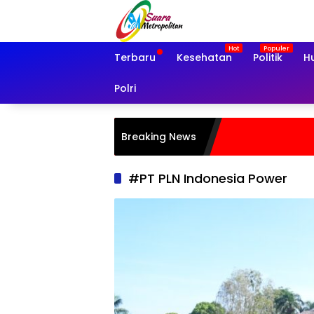
Langsung
ke
konten
Terbaru
Kesehatan
Politik
H
Polri
Breaking News
#PT PLN Indonesia Power