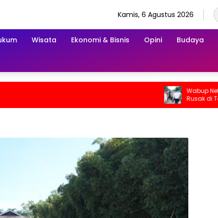
Kamis, 6 Agustus 2026
ukum
Wisata
Ekonomi & Bisnis
Opini
Budaya
Wabup Netta I
Rusak di Tanj