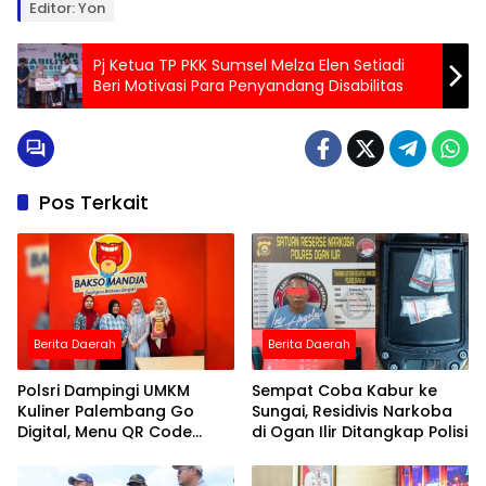
Editor: Yon
Pj Ketua TP PKK Sumsel Melza Elen Setiadi
Beri Motivasi Para Penyandang Disabilitas
Pos Terkait
Berita Daerah
Berita Daerah
Polsri Dampingi UMKM
Sempat Coba Kabur ke
Kuliner Palembang Go
Sungai, Residivis Narkoba
Digital, Menu QR Code
di Ogan Ilir Ditangkap Polisi
Pangkas Waktu Layanan
20 Persen