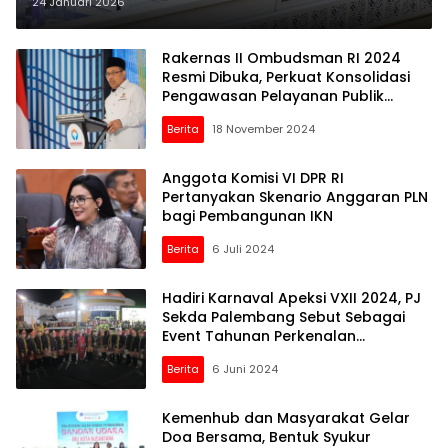
Tindih
24 Januari 2026
Rakernas II Ombudsman RI 2024
Resmi Dibuka, Perkuat Konsolidasi
Pengawasan Pelayanan Publik
Mengawal Asta Cita
Berita
18 November 2024
Anggota Komisi VI DPR RI
Pertanyakan Skenario Anggaran PLN
bagi Pembangunan IKN
Berita
6 Juli 2024
Hadiri Karnaval Apeksi VXII 2024, PJ
Sekda Palembang Sebut Sebagai
Event Tahunan Perkenalan
Kebudayaan
Berita
6 Juni 2024
Kemenhub dan Masyarakat Gelar
Doa Bersama, Bentuk Syukur