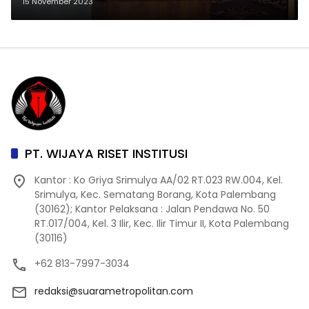
TNI Teguh Muji Angkasa Beri
15 November 2023
Arahan ke Prajurit Kodim
0418/Palembang
PT. WIJAYA RISET INSTITUSI
Kantor : Ko Griya Srimulya AA/02 RT.023 RW.004, Kel.
Srimulya, Kec. Sematang Borang, Kota Palembang
(30162); Kantor Pelaksana : Jalan Pendawa No. 50
RT.017/004, Kel. 3 Ilir, Kec. Ilir Timur II, Kota Palembang
(30116)
+62 813-7997-3034
redaksi@suarametropolitan.com