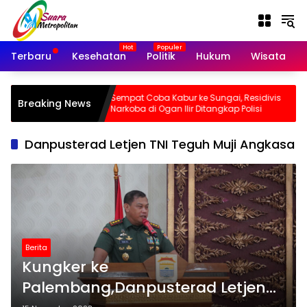
Langsung
ke
konten
Terbaru
Kesehatan
Politik
Hukum
Wisata
er Palembang
Sempat Coba Kabur ke Sungai, Residivis
Breaking News
angkas Waktu
Narkoba di Ogan Ilir Ditangkap Polisi
Danpusterad Letjen TNI Teguh Muji Angkasa
Berita
Kungker ke
Palembang,Danpusterad Letjen