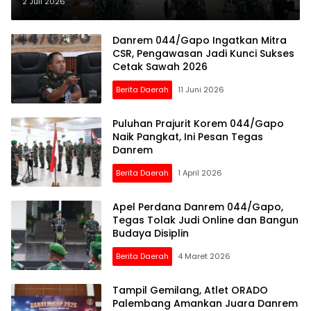
Kepedulian untuk Masyarakat
2 Juli 2026
Danrem 044/Gapo Ingatkan Mitra
CSR, Pengawasan Jadi Kunci Sukses
Cetak Sawah 2026
Berita Daerah
11 Juni 2026
Puluhan Prajurit Korem 044/Gapo
Naik Pangkat, Ini Pesan Tegas
Danrem
Berita Daerah
1 April 2026
Apel Perdana Danrem 044/Gapo,
Tegas Tolak Judi Online dan Bangun
Budaya Disiplin
Berita Daerah
4 Maret 2026
Tampil Gemilang, Atlet ORADO
Palembang Amankan Juara Danrem