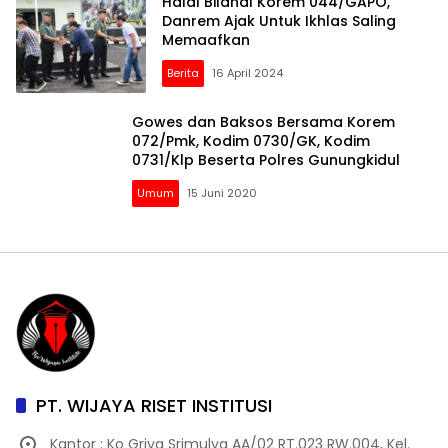
Halal Bilahal Korem 044/GAPO,
Danrem Ajak Untuk Ikhlas Saling
Memaafkan
Berita
16 April 2024
Gowes dan Baksos Bersama Korem
072/Pmk, Kodim 0730/GK, Kodim
0731/Klp Beserta Polres Gunungkidul
Umum
15 Juni 2020
PT. WIJAYA RISET INSTITUSI
Kantor : Ko Griya Srimulya AA/02 RT.023 RW.004, Kel.