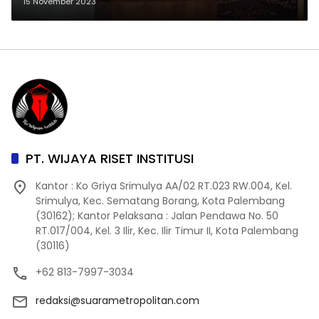
TNI Teguh Muji Angkasa Beri
15 November 2023
Arahan ke Prajurit Kodim
0418/Palembang
PT. WIJAYA RISET INSTITUSI
Kantor : Ko Griya Srimulya AA/02 RT.023 RW.004, Kel.
Srimulya, Kec. Sematang Borang, Kota Palembang
(30162); Kantor Pelaksana : Jalan Pendawa No. 50
RT.017/004, Kel. 3 Ilir, Kec. Ilir Timur II, Kota Palembang
(30116)
+62 813-7997-3034
redaksi@suarametropolitan.com