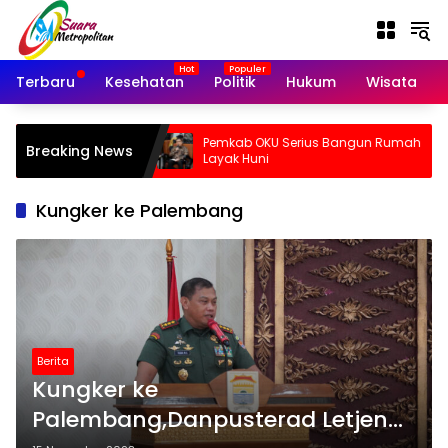
Langsung
ke
konten
Terbaru
Kesehatan
Politik
Hukum
Wisata
KTA Polri Palsu,
Pemkab OKU Serius Bangun Rumah
Breaking News
 Lokasi di
Layak Huni
Kungker ke Palembang
Berita
Kungker ke
Palembang,Danpusterad Letjen