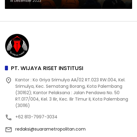
Dilakukan Asseement di LPKS
18 Desember 2023
PT. WIJAYA RISET INSTITUSI
Kantor : Ko Griya Srimulya AA/02 RT.023 RW.004, Kel.
Srimulya, Kec. Sematang Borang, Kota Palembang
(30162); Kantor Pelaksana : Jalan Pendawa No. 50
RT.017/004, Kel. 3 Ilir, Kec. Ilir Timur II, Kota Palembang
(30116)
+62 813-7997-3034
redaksi@suarametropolitan.com