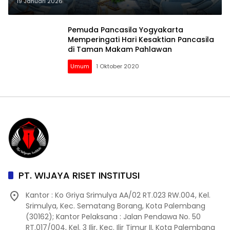
Lingkungan Bersih dan Tertata
19 Januari 2026
Pemuda Pancasila Yogyakarta
Memperingati Hari Kesaktian Pancasila
di Taman Makam Pahlawan
Umum
1 Oktober 2020
PT. WIJAYA RISET INSTITUSI
Kantor : Ko Griya Srimulya AA/02 RT.023 RW.004, Kel.
Srimulya, Kec. Sematang Borang, Kota Palembang
(30162); Kantor Pelaksana : Jalan Pendawa No. 50
RT.017/004, Kel. 3 Ilir, Kec. Ilir Timur II, Kota Palembang