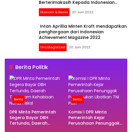
Berterimakasih Kepada Indonesian
Achievement Magazine
Ekonomi & Bisnis
20 Juni 2022
Intan Aprillia Minten Kraft mendapatkan
penghargaan dari Indonesian
Achievement Magazine 2022
Uncategorized
20 Juni 2022
Berita Politik
Berita
Berita
DPR Minta Pemerintah
Komisi I DPR Minta
Segera Bayar DBH
Pemerintah Kejar
Tertunda, Daerah
Perusahaan Penunggak
Terancam Kehabisan
Pajak, Bukan Libatkan TNI