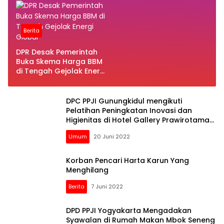
Nafas Fiskal
Polri
Berita
DPR Desak Pemerintah
Buka Skema Harga BBM
di Tengah Gejolak Energi
Global
DPC PPJI Gunungkidul mengikuti
Pelatihan Peningkatan Inovasi dan
Higienitas di Hotel Gallery Prawirotaman
Yogyakarta
Umum
20 Juni 2022
Korban Pencari Harta Karun Yang
Menghilang
Berita
7 Juni 2022
DPD PPJI Yogyakarta Mengadakan
Syawalan di Rumah Makan Mbok Seneng