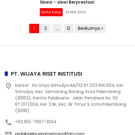
Siswa – siswi Berprestasi
Berita Religi
29 Mei 2022
Paginasi
1
2
…
12
Berikutnya »
pos
PT. WIJAYA RISET INSTITUSI
Kantor : Ko Griya Srimulya AA/02 RT.023 RW.004, Kel.
Srimulya, Kec. Sematang Borang, Kota Palembang
(30162); Kantor Pelaksana : Jalan Pendawa No. 50
RT.017/004, Kel. 3 Ilir, Kec. Ilir Timur II, Kota Palembang
(30116)
+62 813-7997-3034
redaksi@suarametropolitan.com