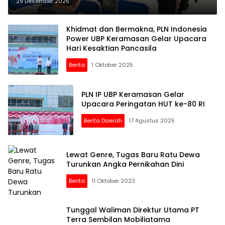
Kategori Tidak Informatif
29 Desember 2025
Khidmat dan Bermakna, PLN Indonesia
Power UBP Keramasan Gelar Upacara
Hari Kesaktian Pancasila
Berita
1 Oktober 2025
PLN IP UBP Keramasan Gelar
Upacara Peringatan HUT ke-80 RI
Berita Daerah
17 Agustus 2025
Lewat Genre, Tugas Baru Ratu Dewa
Turunkan Angka Pernikahan Dini
Berita
11 Oktober 2023
Tunggal Waliman Direktur Utama PT
Terra Sembilan Mobiliatama