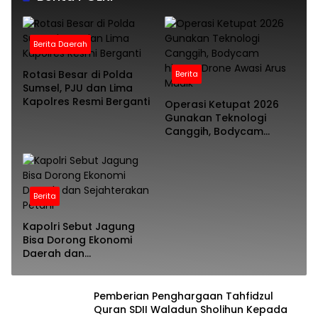
Berita Daerah
Rotasi Besar di Polda
Berita
Sumsel, PJU dan Lima
Kapolres Resmi Berganti
Operasi Ketupat 2026
Gunakan Teknologi
Canggih, Bodycam
hingga Drone Awasi Arus
Mudik
Berita
Kapolri Sebut Jagung
Bisa Dorong Ekonomi
Daerah dan
Sejahterakan Petani
Pemberian Penghargaan Tahfidzul
Quran SDII Waladun Sholihun Kepada