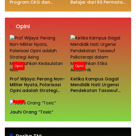
Program CKG dan
Belajar dari RS Permata
Program Rawat Inap
Dalam Pengelolaan dan
Masih Jauh Dari Target
Pelayanan Terbaik
Opini
Opini
Opini
Prof Wijaya: Perang Non-
Ketika Kampus Gagal
Militer Nyata, Polarisasi
Mendidik Hati: Urgensi
Opini adalah Strategi
Pendekatan Tasawuf
Asing Melemahkan
Psikoterapi dalam
Opini
Kedaulatan NKRI
Memulihkan Etika
Akademik
Jauhi Orang “Toxic”