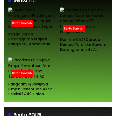
Berita TNI
Berita Daerah
Berita Daerah
Kasad Soroti
Pelanggaran Prajurit
Danrem 044/Garuda
yang Viral, Komandan
Dempo Turun ke Sawah,
Satuan Diminta
Dorong Lahan 467
Bertindak Tegas
Hektare Jadi Sentra
Pangan Baru
Berita Daerah
Pangdam II/Sriwijaya
Pimpin Penentuan Akhir
Seleksi 1.449 Calon
Tamtama PK TNI AD
Berita POLRI