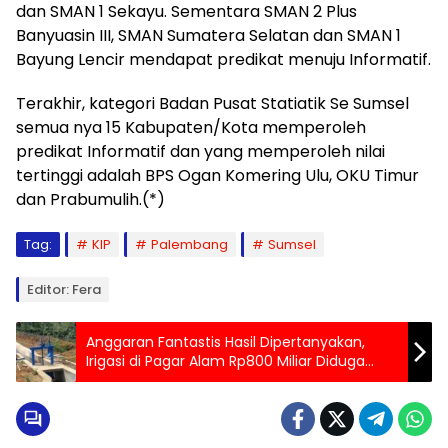
dan SMAN 1 Sekayu. Sementara SMAN 2 Plus
Banyuasin III, SMAN Sumatera Selatan dan SMAN 1
Bayung Lencir mendapat predikat menuju Informatif.
Terakhir, kategori Badan Pusat Statiatik Se Sumsel
semua nya 15 Kabupaten/Kota memperoleh
predikat Informatif dan yang memperoleh nilai
tertinggi adalah BPS Ogan Komering Ulu, OKU Timur
dan Prabumulih.(*)
Tag:
KIP
Palembang
Sumsel
Editor: Fera
Anggaran Fantastis Hasil Dipertanyakan,
Irigasi di Pagar Alam Rp800 Miliar Diduga
Bermasalah