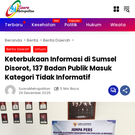
Langsung
ke
konten
Terbaru
Kesehatan
Politik
Hukum
Wisata
Beranda
Berita
Berita Daerah
Berita Daerah
Umum
Keterbukaan Informasi di Sumsel
Disorot, 137 Badan Publik Masuk
Kategori Tidak Informatif
SuaraMetropolitan
5 Min Baca
29 Desember 2025