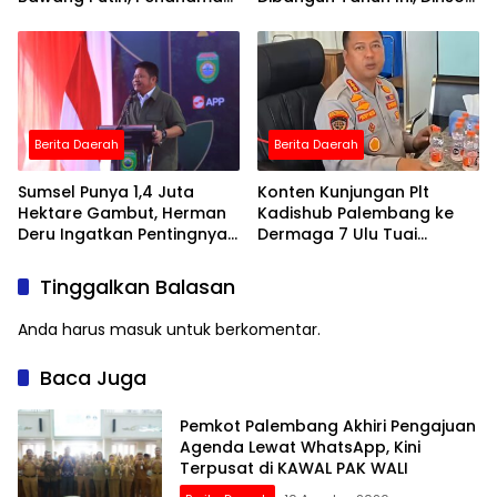
Perdana 19 Agustus
Anak Desil 1 Jadi Prioritas
Berita Daerah
Berita Daerah
Sumsel Punya 1,4 Juta
Konten Kunjungan Plt
Hektare Gambut, Herman
Kadishub Palembang ke
Deru Ingatkan Pentingnya
Dermaga 7 Ulu Tuai
Pencegahan Karhutla
Sindiran, DPRD: “Besak
Kelakar”
Tinggalkan Balasan
Anda harus
masuk
untuk berkomentar.
Baca Juga
Pemkot Palembang Akhiri Pengajuan
Agenda Lewat WhatsApp, Kini
Terpusat di KAWAL PAK WALI