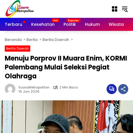
Langsung
ke
konten
Terbaru
Kesehatan
Politik
Hukum
Wisata
Beranda
Berita
Berita Daerah
Berita Daerah
Menuju Porprov II Muara Enim, KORMI
Palembang Mulai Seleksi Pegiat
Olahraga
SuaraMetropolitan
2 Min Baca
16 Juni 2026