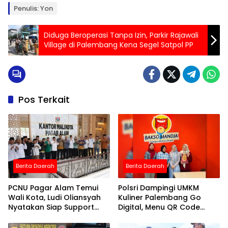
Penulis: Yon
Diduga Beroperasi Tanpa Izin, Parkir Rajawali
Village di Palembang Kena Segel Satpol PP
Pos Terkait
Berita Daerah
Berita Daerah
PCNU Pagar Alam Temui
Polsri Dampingi UMKM
Wali Kota, Ludi Oliansyah
Kuliner Palembang Go
Nyatakan Siap Support
Digital, Menu QR Code
Muktamar NU 2026
Pangkas Waktu Layanan
20 Persen