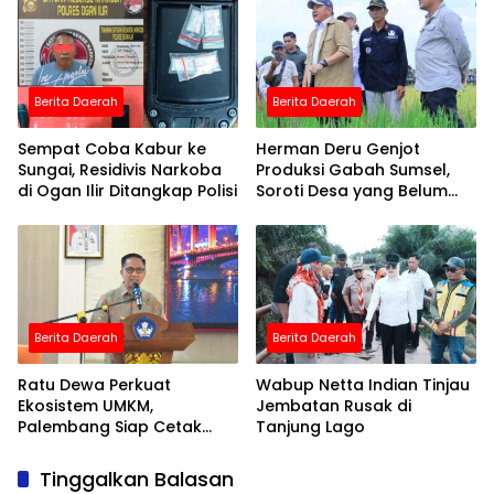
Berita Daerah
Berita Daerah
Sempat Coba Kabur ke
Herman Deru Genjot
Sungai, Residivis Narkoba
Produksi Gabah Sumsel,
di Ogan Ilir Ditangkap Polisi
Soroti Desa yang Belum
Teraliri Listrik PLN
Berita Daerah
Berita Daerah
Ratu Dewa Perkuat
Wabup Netta Indian Tinjau
Ekosistem UMKM,
Jembatan Rusak di
Palembang Siap Cetak
Tanjung Lago
Pelaku Usaha Naik Kelas
Tinggalkan Balasan