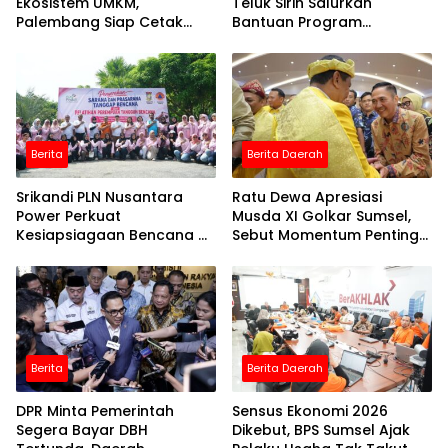
Ekosistem UMKM,
Teluk Sirih Salurkan
Palembang Siap Cetak
Bantuan Program
Pelaku Usaha Naik Kelas
Konservasi Terumbu
Karang Tahap 2 Senilai
Rp30 Juta
Berita
Berita Daerah
Srikandi PLN Nusantara
Ratu Dewa Apresiasi
Power Perkuat
Musda XI Golkar Sumsel,
Kesiapsiagaan Bencana di
Sebut Momentum Penting
Koto Panjang
Perkuat Organisasi
Berita
Berita Daerah
DPR Minta Pemerintah
Sensus Ekonomi 2026
Segera Bayar DBH
Dikebut, BPS Sumsel Ajak