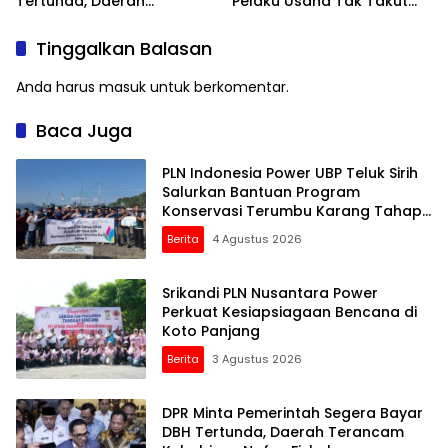
Tertunda, Daerah
Pelaku Usaha Tak Takut
Terancam Kehabisan
Didata
Nafas Fiskal
Tinggalkan Balasan
Anda harus
masuk
untuk berkomentar.
Baca Juga
PLN Indonesia Power UBP Teluk Sirih
Salurkan Bantuan Program
Konservasi Terumbu Karang Tahap
2 Senilai Rp30 Juta
Berita
4 Agustus 2026
Srikandi PLN Nusantara Power
Perkuat Kesiapsiagaan Bencana di
Koto Panjang
Berita
3 Agustus 2026
DPR Minta Pemerintah Segera Bayar
DBH Tertunda, Daerah Terancam