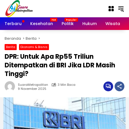
Langsung
ke
konten
Terbaru
Kesehatan
Politik
Hukum
Wisata
Beranda
Berita
Berita
Ekonomi & Bisnis
DPR: Untuk Apa Rp55 Triliun
Ditempatkan di BRI Jika LDR Masih
Tinggi?
SuaraMetropolitan
3 Min Baca
9 November 2025