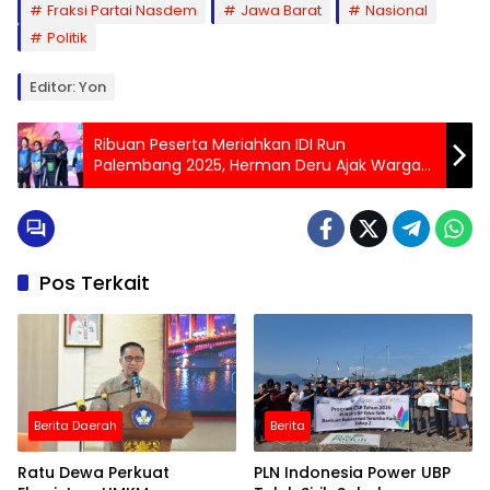
Fraksi Partai Nasdem
Jawa Barat
Nasional
Politik
Editor: Yon
Ribuan Peserta Meriahkan IDI Run
Palembang 2025, Herman Deru Ajak Warga
Hidup Sehat
Pos Terkait
Berita Daerah
Berita
Ratu Dewa Perkuat
PLN Indonesia Power UBP