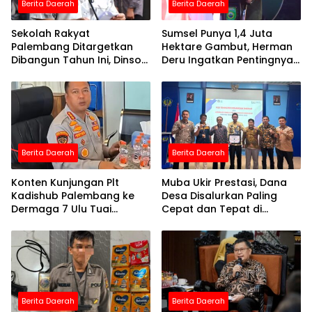
Berita Daerah
Berita Daerah
Sekolah Rakyat
Sumsel Punya 1,4 Juta
Palembang Ditargetkan
Hektare Gambut, Herman
Dibangun Tahun Ini, Dinsos:
Deru Ingatkan Pentingnya
Anak Desil 1 Jadi Prioritas
Pencegahan Karhutla
Berita Daerah
Berita Daerah
Konten Kunjungan Plt
Muba Ukir Prestasi, Dana
Kadishub Palembang ke
Desa Disalurkan Paling
Dermaga 7 Ulu Tuai
Cepat dan Tepat di
Sindiran, DPRD: “Besak
Semester I 2026
Kelakar”
Berita Daerah
Berita Daerah