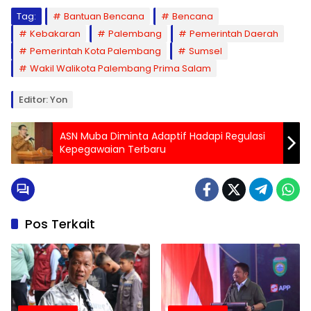
Tag:
Bantuan Bencana
Bencana
Kebakaran
Palembang
Pemerintah Daerah
Pemerintah Kota Palembang
Sumsel
Wakil Walikota Palembang Prima Salam
Editor: Yon
ASN Muba Diminta Adaptif Hadapi Regulasi
Kepegawaian Terbaru
Pos Terkait