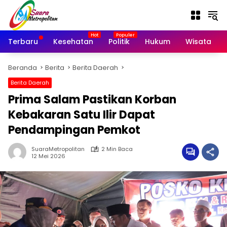
Langsung
ke
konten
Terbaru
Kesehatan
Politik
Hukum
Wisata
Beranda
Berita
Berita Daerah
Berita Daerah
Prima Salam Pastikan Korban
Kebakaran Satu Ilir Dapat
Pendampingan Pemkot
SuaraMetropolitan
2 Min Baca
12 Mei 2026