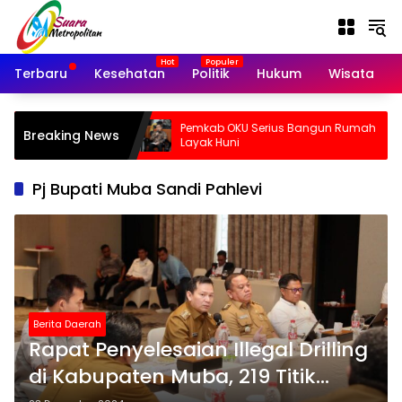
Langsung
ke
konten
Terbaru
Kesehatan
Politik
Hukum
Wisata
KTA Polri Palsu,
Pemkab OKU Serius Bangun Rumah
Breaking News
 Lokasi di
Layak Huni
Pj Bupati Muba Sandi Pahlevi
Berita Daerah
Rapat Penyelesaian Illegal Drilling
di Kabupaten Muba, 219 Titik