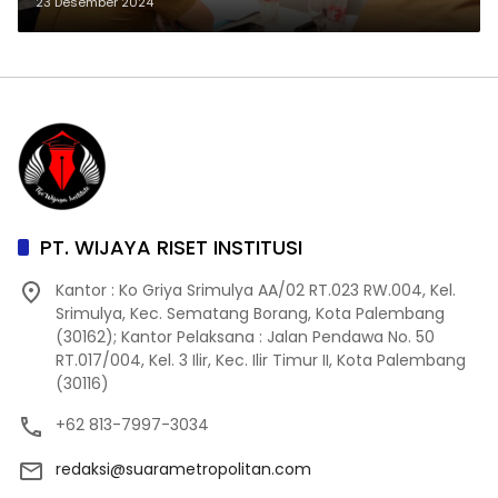
Sumur Minyak di Area Lahan HGU
23 Desember 2024
PT Hindoli
PT. WIJAYA RISET INSTITUSI
Kantor : Ko Griya Srimulya AA/02 RT.023 RW.004, Kel.
Srimulya, Kec. Sematang Borang, Kota Palembang
(30162); Kantor Pelaksana : Jalan Pendawa No. 50
RT.017/004, Kel. 3 Ilir, Kec. Ilir Timur II, Kota Palembang
(30116)
+62 813-7997-3034
redaksi@suarametropolitan.com