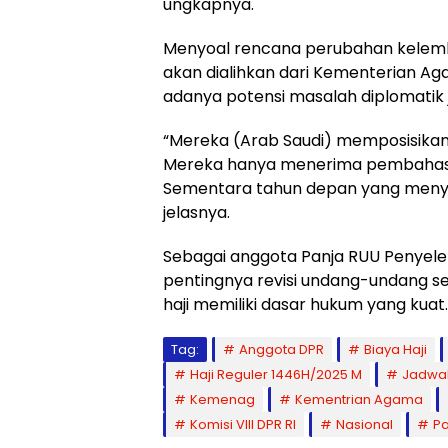
ungkapnya.
Menyoal rencana perubahan kelemb
akan dialihkan dari Kementerian A
adanya potensi masalah diplomatik j
“Mereka (Arab Saudi) memposisikan 
Mereka hanya menerima pembahasan
Sementara tahun depan yang menye
jelasnya.
Sebagai anggota Panja RUU Penyele
pentingnya revisi undang-undang 
haji memiliki dasar hukum yang kuat.
Tag:
Anggota DPR
Biaya Haji
Haji Reguler 1446H/2025 M
Jadwal
Kemenag
Kementrian Agama
Komisi VIII DPR RI
Nasional
Pa