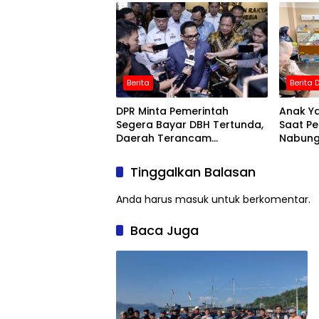
Berita
Berita
DPR Minta Pemerintah
Anak Ya
Segera Bayar DBH Tertunda,
Saat Pe
Daerah Terancam
Nabung 
Kehabisan Nafas Fiskal
Machfud
Manusi
Tinggalkan Balasan
Anda harus
masuk
untuk berkomentar.
Baca Juga