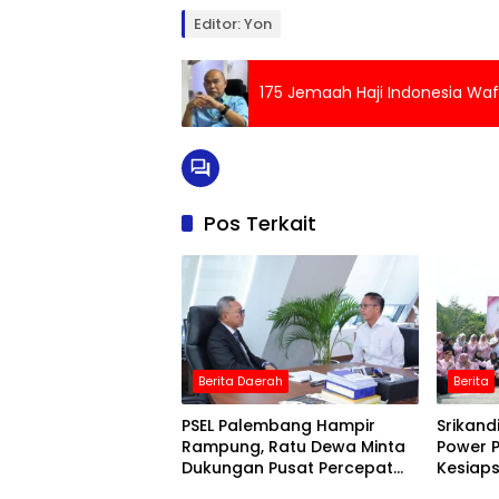
Editor: Yon
175 Jemaah Haji Indonesia Waf
Pos Terkait
Berita Daerah
Berita
PSEL Palembang Hampir
Srikand
Rampung, Ratu Dewa Minta
Power 
Dukungan Pusat Percepat
Kesiap
Transisi
Koto P