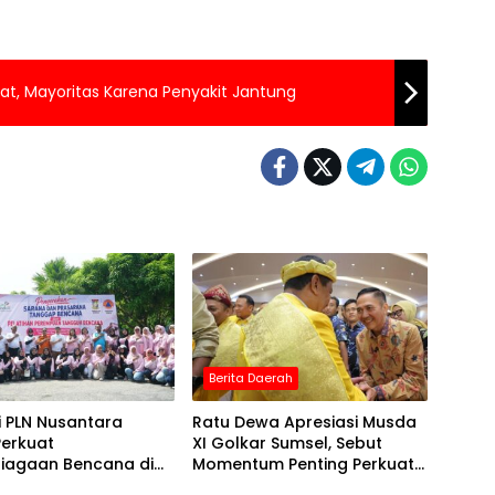
at, Mayoritas Karena Penyakit Jantung
Berita Daerah
i PLN Nusantara
Ratu Dewa Apresiasi Musda
Perkuat
XI Golkar Sumsel, Sebut
siagaan Bencana di
Momentum Penting Perkuat
anjang
Organisasi