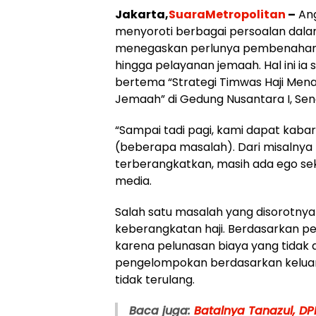
Jakarta,
SuaraMetropolitan
–
Ang
menyoroti berbagai persoalan dala
menegaskan perlunya pembenahan me
hingga pelayanan jemaah. Hal ini i
bertema “Strategi Timwas Haji Men
Jemaah” di Gedung Nusantara I, Sen
“Sampai tadi pagi, kami dapat kabar
(beberapa masalah). Dari misalnya 
terberangkatkan, masih ada ego sek
media.
Salah satu masalah yang disorotny
keberangkatan haji. Berdasarkan penje
karena pelunasan biaya yang tidak 
pengelompokan berdasarkan keluarg
tidak terulang.
Baca juga:
Batalnya Tanazul, D