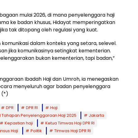
agaan mulai 2026, di mana penyelenggara haji
gama ke badan khusus, Hidayat memperingatkan
ika tak ditopang oleh regulasi yang kuat.
komunikasi dalam konteks yang setara, selevel.
 jika komunikasinya setingkat kementerian.
lenggarakan bukan kementerian, tapi badan,”
nggaraan Ibadah Haji dan Umroh, ia menegaskan
secara menyeluruh agar badan penyelenggara
 (*)
DPR
DPR RI
Haji
 Tahapan Penyelenggaraan Haji 2025
Jakarta
Kepastian haji
Ketua Timwas Haji DPR RI
nsus Haji
Politik
Timwas Haji DPR RI