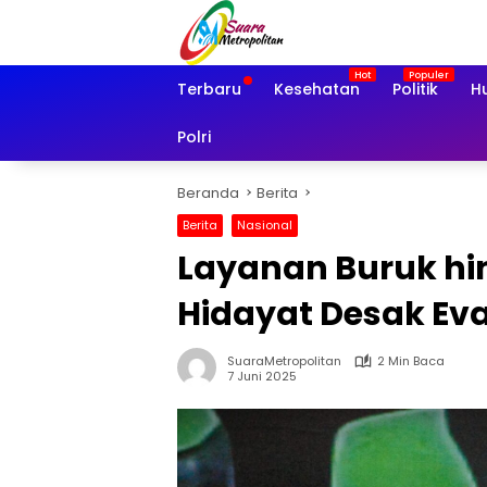
Langsung
ke
konten
Terbaru
Kesehatan
Politik
H
Polri
Beranda
Berita
Berita
Nasional
Layanan Buruk hin
Hidayat Desak Eval
SuaraMetropolitan
2 Min Baca
7 Juni 2025