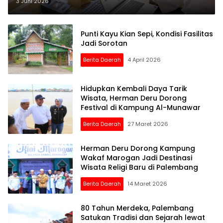
Tampilkan Kuliner Terstandarisasi
3 Juni 2026
Punti Kayu Kian Sepi, Kondisi Fasilitas
Jadi Sorotan
Berita Daerah
4 April 2026
Hidupkan Kembali Daya Tarik
Wisata, Herman Deru Dorong
Festival di Kampung Al-Munawar
Berita Daerah
27 Maret 2026
Herman Deru Dorong Kampung
Wakaf Marogan Jadi Destinasi
Wisata Religi Baru di Palembang
Berita Daerah
14 Maret 2026
80 Tahun Merdeka, Palembang
Satukan Tradisi dan Sejarah lewat