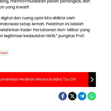
i asing, memformulasikan pesan penangkal, dan
ion
yang kreatif.
igital dan ruang opini kita didikte oleh
Indonesia tetap lemah. Pelatihan ini adalah
k melahirkan Kader Pertahanan Non-Militer yang
legitimasi kedaulatan NKRI,” pungkas Prof.
msel
omendasi Pendirian Wihara Buddha Tzu Chi