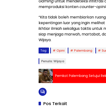
Gaming
untuk mendeteksi infiltras
memproduksi konten
counter-opin
“Kita tidak boleh membiarkan ruang d
kepentingan luar yang ingin melihat 
ikhtiar ilmiah sekaligus taktis untu
siap menjaga marwah, martabat, dan 
Wijaya.
Tag:
Opini
Palembang
Su
Penulis: Wijaya
Pemkot Palembang Setujui Rek
Pos Terkait