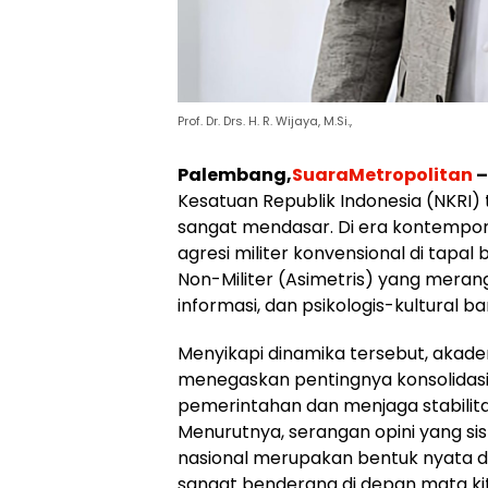
Prof. Dr. Drs. H. R. Wijaya, M.Si.,
Palembang,
SuaraMetropolitan
–
Kesatuan Republik Indonesia (NKRI
sangat mendasar. Di era kontempore
agresi militer konvensional di tapa
Non-Militer (Asimetris) yang meran
informasi, dan psikologis-kultural b
Menyikapi dinamika tersebut, akademisi
menegaskan pentingnya konsolidasi
pemerintahan dan menjaga stabilita
Menurutnya, serangan opini yang si
nasional merupakan bentuk nyata da
sangat benderang di depan mata kita 