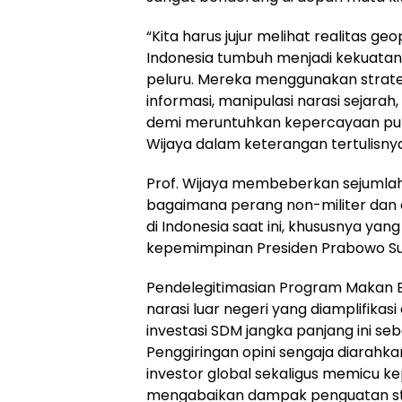
“Kita harus jujur melihat realitas geop
Indonesia tumbuh menjadi kekuatan
peluru. Mereka menggunakan strateg
informasi, manipulasi narasi sejarah,
demi meruntuhkan kepercayaan publ
Wijaya dalam keterangan tertulisnya
Prof. Wijaya membeberkan sejumlah
bagaimana perang non-militer dan o
di Indonesia saat ini, khususnya yan
kepemimpinan Presiden Prabowo Su
Pendelegitimasian Program Makan 
narasi luar negeri yang diamplifika
investasi SDM jangka panjang ini seb
Penggiringan opini sengaja diarah
investor global sekaligus memicu 
mengabaikan dampak penguatan str