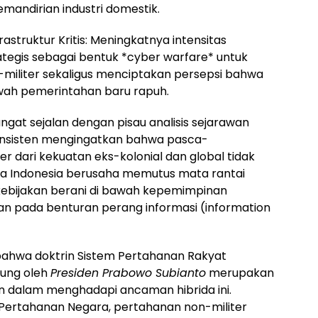
ndirian industri domestik.
astruktur Kritis: Meningkatnya intensitas
tegis sebagai bentuk *cyber warfare* untuk
militer sekaligus menciptakan persepsi bahwa
wah pemerintahan baru rapuh.
angat sejalan dengan pisau analisis sejarawan
onsisten mengingatkan bahwa pasca-
er dari kekuatan eks-kolonial dan global tidak
ka Indonesia berusaha memutus mata rantai
kebijakan berani di bawah kepemimpinan
an pada benturan perang informasi (information
i bahwa doktrin Sistem Pertahanan Rakyat
sung oleh
Presiden Prabowo Subianto
merupakan
n dalam menghadapi ancaman hibrida ini.
Pertahanan Negara, pertahanan non-militer