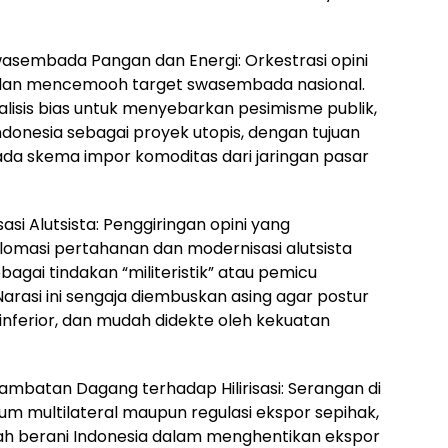
asembada Pangan dan Energi: Orkestrasi opini
dan mencemooh target swasembada nasional.
alisis bias untuk menyebarkan pesimisme publik,
onesia sebagai proyek utopis, dengan tujuan
ada skema impor komoditas dari jaringan pasar
si Alutsista: Penggiringan opini yang
omasi pertahanan dan modernisasi alutsista
agai tindakan “militeristik” atau pemicu
rasi ini sengaja diembuskan asing agar postur
inferior, dan mudah didekte oleh kekuatan
mbatan Dagang terhadap Hilirisasi: Serangan di
um multilateral maupun regulasi ekspor sepihak,
kah berani Indonesia dalam menghentikan ekspor