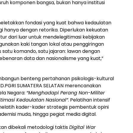
luruh komponen bangsa, bukan hanya institusi
meletakkan fondasi yang kuat bahwa kedaulatan
gi hanya dengan retorika. Diperlukan kekuatan
ktur dari luar untuk mendelegitimasi kebijakan
unakan kaki tangan lokal atau penggiringan
us satu komando, satu jajaran: lawan dengan
ebenaran data dan nasionalisme yang kuat,”
bangun benteng pertahanan psikologis-kultural
n PD.PGRI SUMATERA SELATAN merencanakan
ela Negara:
“Menghadapi Perang Non-Militer
timasi Kedaulatan Nasional”
. Pelatihan intensif
 melatih kader-kader strategis pembentuk opini
kademisi muda, hingga pegiat media digital.
akan dibekali metodologi taktis
Digital War