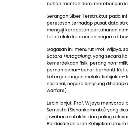
bahan mentah demi membangun kema
Serangan Siber Terstruktur pada Infr
peretasan terhadap pusat data stra
menguji kerapatan pertahanan non-
tata kelola keamanan negara di ba
Gagasan ini, menurut Prof. Wijaya, s
Batara Hutagalung
, yang secara k
kemerdekaan fisik, perang non-milit
pernah benar-benar berhenti. Keti
ketergantungan melalui kebijakan-
nasional, negara langsung dihadapk
warfare).
Lebih lanjut, Prof. Wijaya menyorot
Semesta (Sishankamrata) yang diu
jawaban mutakhir dan paling releva
Berdasarkan arah Kebijakan Umum 