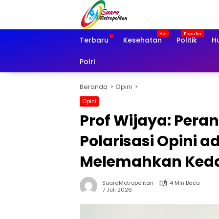
Langsung
ke
konten
Terbaru
Kesehatan
Politik
H
Polri
Beranda
Opini
Opini
Prof Wijaya: Pera
Polarisasi Opini a
Melemahkan Keda
SuaraMetropolitan
4 Min Baca
7 Juli 2026