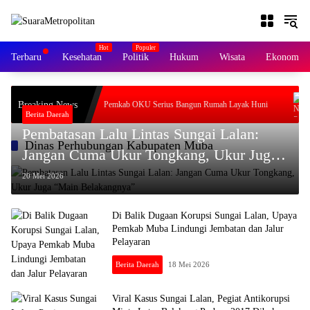
Langsung
ke
konten
Terbaru
Kesehatan
Politik
Hukum
Wisata
Ekonomi &
, JK Gasak
Breaking News
Pemkab OKU Serius Bangun Rumah Layak Huni
Berita Daerah
Pembatasan Lalu Lintas Sungai Lalan:
Dinas Perhubungan Kabupaten Muba
Jangan Cuma Ukur Tongkang, Ukur Juga
“Main Belakangnya”
20 Mei 2026
Di Balik Dugaan Korupsi Sungai Lalan, Upaya
Pemkab Muba Lindungi Jembatan dan Jalur
Pelayaran
Berita Daerah
18 Mei 2026
Viral Kasus Sungai Lalan, Pegiat Antikorupsi