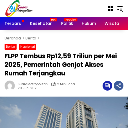
Langsung
ke
konten
Terbaru
Kesehatan
Politik
Hukum
Wisata
Beranda
Berita
Berita
Nasional
FLPP Tembus Rp12,59 Triliun per Mei
2025, Pemerintah Genjot Akses
Rumah Terjangkau
SuaraMetropolitan
2 Min Baca
20 Juni 2025