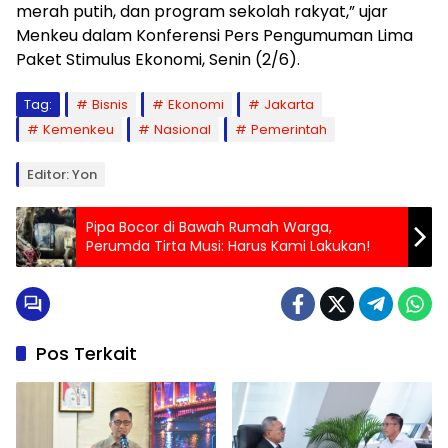
merah putih, dan program sekolah rakyat,” ujar
Menkeu dalam Konferensi Pers Pengumuman Lima
Paket Stimulus Ekonomi, Senin (2/6).
Tag:
Bisnis
Ekonomi
Jakarta
Kemenkeu
Nasional
Pemerintah
Editor: Yon
Pipa Bocor di Bawah Rumah Warga,
Perumda Tirta Musi: Harus Kami Lakukan!
Pos Terkait