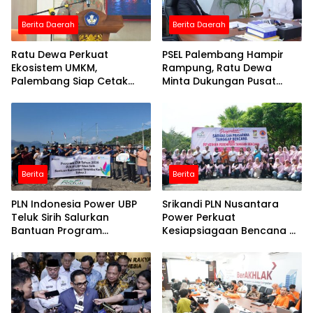
Berita Daerah
Berita Daerah
Ratu Dewa Perkuat
PSEL Palembang Hampir
Ekosistem UMKM,
Rampung, Ratu Dewa
Palembang Siap Cetak
Minta Dukungan Pusat
Pelaku Usaha Naik Kelas
Percepat Transisi
Berita
Berita
PLN Indonesia Power UBP
Srikandi PLN Nusantara
Teluk Sirih Salurkan
Power Perkuat
Bantuan Program
Kesiapsiagaan Bencana di
Konservasi Terumbu
Koto Panjang
Karang Tahap 2 Senilai
Rp30 Juta