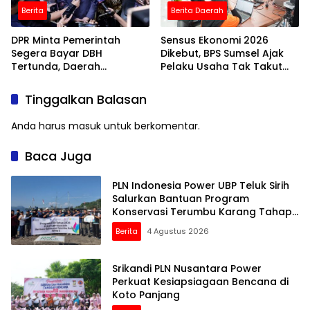
Berita
Berita Daerah
DPR Minta Pemerintah
Sensus Ekonomi 2026
Segera Bayar DBH
Dikebut, BPS Sumsel Ajak
Tertunda, Daerah
Pelaku Usaha Tak Takut
Terancam Kehabisan
Didata
Nafas Fiskal
Tinggalkan Balasan
Anda harus
masuk
untuk berkomentar.
Baca Juga
PLN Indonesia Power UBP Teluk Sirih
Salurkan Bantuan Program
Konservasi Terumbu Karang Tahap
2 Senilai Rp30 Juta
Berita
4 Agustus 2026
Srikandi PLN Nusantara Power
Perkuat Kesiapsiagaan Bencana di
Koto Panjang