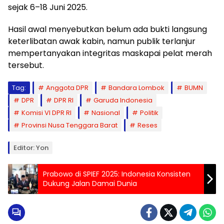
sejak 6–18 Juni 2025.
Hasil awal menyebutkan belum ada bukti langsung
keterlibatan awak kabin, namun publik terlanjur
mempertanyakan integritas maskapai pelat merah
tersebut.
Tag:
Anggota DPR
Bandara Lombok
BUMN
DPR
DPR RI
Garuda Indonesia
Komisi VI DPR RI
Nasional
Politik
Provinsi Nusa Tenggara Barat
Reses
Editor: Yon
Prabowo di SPIEF 2025: Indonesia Konsisten
Dukung Jalan Damai Dunia