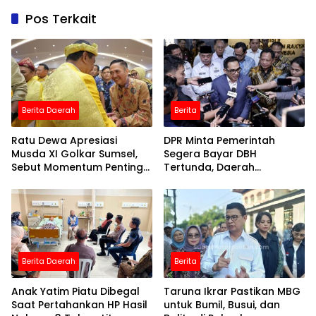
Pos Terkait
Berita Daerah
Berita
Ratu Dewa Apresiasi
DPR Minta Pemerintah
Musda XI Golkar Sumsel,
Segera Bayar DBH
Sebut Momentum Penting
Tertunda, Daerah
Perkuat Organisasi
Terancam Kehabisan
Nafas Fiskal
Berita Daerah
Berita
Anak Yatim Piatu Dibegal
Taruna Ikrar Pastikan MBG
Saat Pertahankan HP Hasil
untuk Bumil, Busui, dan