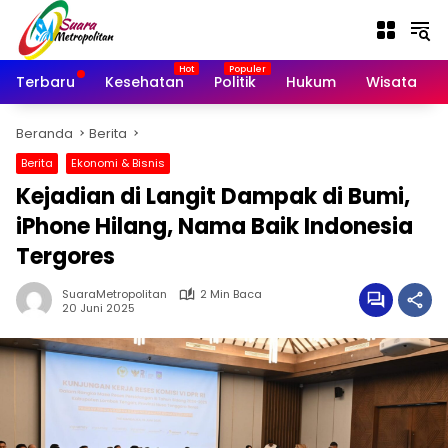
Langsung
ke
konten
Terbaru
Kesehatan
Politik
Hukum
Wisata
Beranda
Berita
Berita
Ekonomi & Bisnis
Kejadian di Langit Dampak di Bumi,
iPhone Hilang, Nama Baik Indonesia
Tergores
SuaraMetropolitan
2 Min Baca
20 Juni 2025