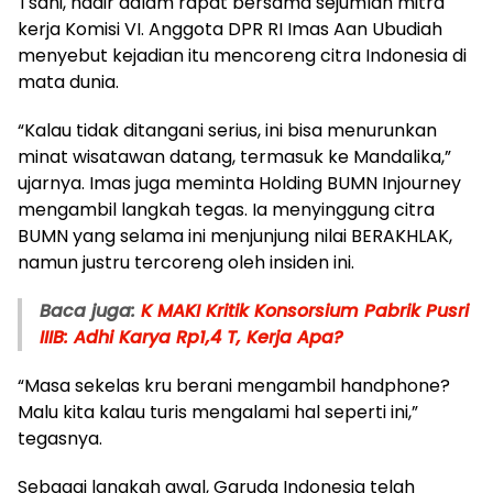
Tsani, hadir dalam rapat bersama sejumlah mitra
kerja Komisi VI. Anggota DPR RI Imas Aan Ubudiah
menyebut kejadian itu mencoreng citra Indonesia di
mata dunia.
“Kalau tidak ditangani serius, ini bisa menurunkan
minat wisatawan datang, termasuk ke Mandalika,”
ujarnya. Imas juga meminta Holding BUMN Injourney
mengambil langkah tegas. Ia menyinggung citra
BUMN yang selama ini menjunjung nilai BERAKHLAK,
namun justru tercoreng oleh insiden ini.
Baca juga:
K MAKI Kritik Konsorsium Pabrik Pusri
IIIB: Adhi Karya Rp1,4 T, Kerja Apa?
“Masa sekelas kru berani mengambil handphone?
Malu kita kalau turis mengalami hal seperti ini,”
tegasnya.
Sebagai langkah awal, Garuda Indonesia telah