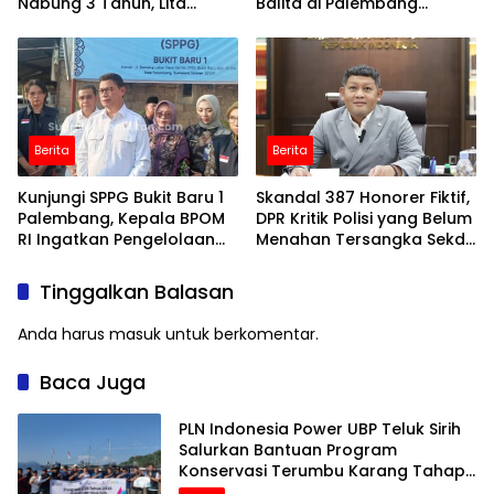
Nabung 3 Tahun, Lita
Balita di Palembang
Machfud Arifin: Sangat
Berjalan Aman
Tidak Manusiawi
Berita
Berita
Kunjungi SPPG Bukit Baru 1
Skandal 387 Honorer Fiktif,
Palembang, Kepala BPOM
DPR Kritik Polisi yang Belum
RI Ingatkan Pengelolaan
Menahan Tersangka Sekda
Limbah Jangan Dianggap
Lampung Tengah
Sepele
Tinggalkan Balasan
Anda harus
masuk
untuk berkomentar.
Baca Juga
PLN Indonesia Power UBP Teluk Sirih
Salurkan Bantuan Program
Konservasi Terumbu Karang Tahap
2 Senilai Rp30 Juta